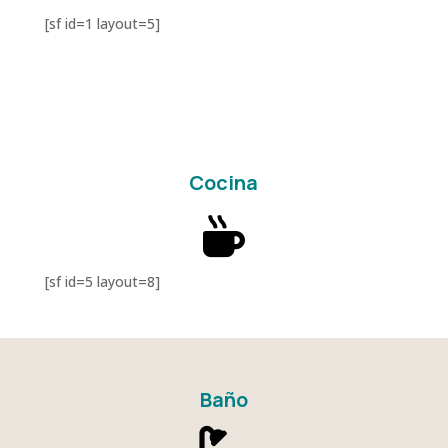
[sf id=1 layout=5]
Cocina

[sf id=5 layout=8]
Baño