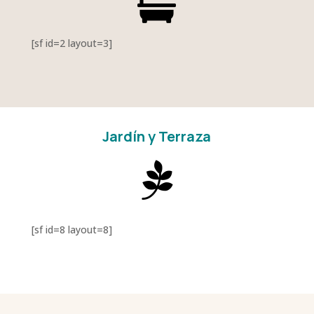

[sf id=2 layout=3]
Jardín y Terraza

[sf id=8 layout=8]