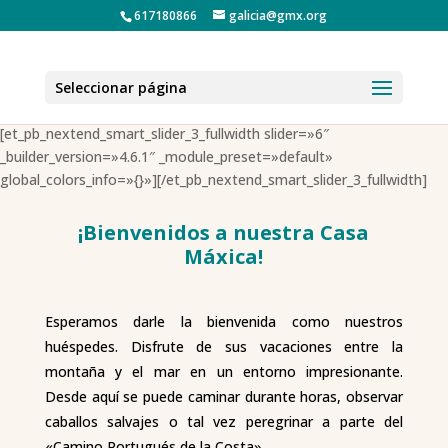
617180866
galicia@gmx.org
Seleccionar página
[et_pb_nextend_smart_slider_3_fullwidth slider=»6″
_builder_version=»4.6.1″ _module_preset=»default»
global_colors_info=»{}»][/et_pb_nextend_smart_slider_3_fullwidth]
¡Bienvenidos a nuestra Casa
Máxica!
Esperamos darle la bienvenida como nuestros
huéspedes. Disfrute de sus vacaciones entre la
montaña y el mar en un entorno impresionante.
Desde aquí se puede caminar durante horas, observar
caballos salvajes o tal vez peregrinar a parte del
«Camino Portugués de la Costa».