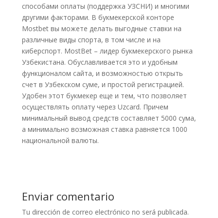
способами оплаты (поддержка УЗСНИ) и многими
другими факторами. В букмекерской конторе
Mostbet вы можете делать выгодные ставки на
различные виды спорта, в том числе и на
киберспорт. MostBet – лидер букмекерского рынка
Узбекистана. Обуславливается это и удобным
функционалом сайта, и возможностью открыть
счет в Узбекском суме, и простой регистрацией.
Удобен этот букмекер еще и тем, что позволяет
осуществлять оплату через Uzcard. Причем
минимальный вывод средств составляет 5000 сума,
а минимально возможная ставка равняется 1000
национальной валюты.
Enviar comentario
Tu dirección de correo electrónico no será publicada.