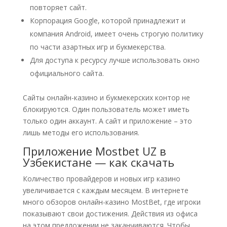
повторяет сайт.
Корпорация Google, которой принадлежит и
компания Android, имеет очень строгую политику
по части азартных игр и букмекерства.
Для доступа к ресурсу лучше использовать окно
официального сайта.
Сайты онлайн-казино и букмекерских контор не
блокируются. Один пользователь может иметь
только один аккаунт. А сайт и приложение – это
лишь методы его использования.
Приложение Mostbet UZ в
Узбекистане — как скачать
Количество провайдеров и новых игр казино
увеличивается с каждым месяцем. В интернете
много обзоров онлайн-казино MostBet, где игроки
показывают свои достижения. Действия из офиса
на этом предложении не заканчиваются. Чтобы