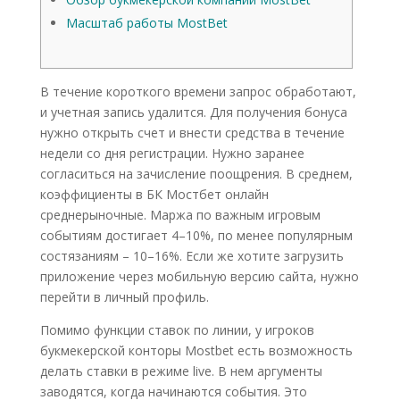
Масштаб работы MostBet
В течение короткого времени запрос обработают,
и учетная запись удалится. Для получения бонуса
нужно открыть счет и внести средства в течение
недели со дня регистрации. Нужно заранее
согласиться на зачисление поощрения. В среднем,
коэффициенты в БК Мостбет онлайн
среднерыночные. Маржа по важным игровым
событиям достигает 4–10%, по менее популярным
состязаниям – 10–16%. Если же хотите загрузить
приложение через мобильную версию сайта, нужно
перейти в личный профиль.
Помимо функции ставок по линии, у игроков
букмекерской конторы Mostbet есть возможность
делать ставки в режиме live. В нем аргументы
заводятся, когда начинаются события. Это