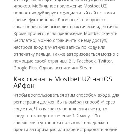
игроков. Мобильное приложение Mostbet UZ
полностью дублирует официальный сайт с точки
зрения функционала. Логично, что и процесс
заключения пари выглядит практически идентично.
Кроме прочего, если приложение Mostbet скачать
бесплатно, можно ограничить к нему доступ,
настроив вход в учетную запись по коду или
отпечатку пальца. Также авторизоваться можно с
помощью своей страницы ВК, Facebook, Twitter,
Google Plus, Одноклассники или Steam.
Как скачать Mostbet UZ на iOS
Айфон
Чтобы воспользоваться этим способом входа, для
регистрации должен быть выбран способ «Через
соцсеть». Что касается пополнения счета, то
средства заходят в течение 1-2 минут. По
завершению установки пользователь должен
пройти авторизацию или зарегистрировать новый