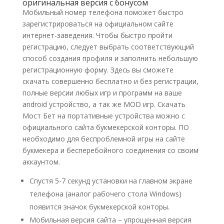
оригинальная версия с бонусом
Мобильный номер телефона поможет быстро
зарегистрироваться на официальном сайте
интернет-заведения. Чтобы быстро пройти
регистрацию, следует выбрать соответствующий
способ создания профиля и заполнить небольшую
регистрационную форму. Здесь вы сможете
скачать совершенно бесплатно и без регистрации,
полные версии любых игр и программ на ваше
android устройство, а так же MOD игр. Скачать
Мост Бет на портативные устройства можно с
официального сайта букмекерской конторы. ПО
необходимо для беспроблемной игры на сайте
букмекера и бесперебойного соединения со своим
аккаунтом.
Спустя 5-7 секунд установки на главном экране
телефона (аналог рабочего стола Windows)
появится значок букмекерской конторы.
Мобильная версия сайта – упрощенная версия