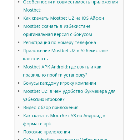
Особенности и совместимость приложения
Mostbet:
Как скачать Mostbet UZ на iOS Айфон
Mostbet скачать в Узбекистане:
оригинальная версия с бонусом
Регистрация по номеру телефона
Приложение Mostbet UZ в Узбекистане —
как скачать
Mostbet APK Android: где взять и как
правильно пройти установку?
Бонусы каждому игроку компании
Mostbet UZ: в чем удобство букмекера для
узбекских игроков?
Видео обзор приложения
Как скачать Мостбет УЗ на Андроид в
формате apk
Похожие приложения
Сайты Mostbet для игры в Узбекистане