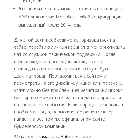
этих целей.
Это значит, что вы можете скачать на телефон
APK приложение Мостбет любой конфигурации,
выпущенный после 2014 года.
Для этой цели необходимо авторизоваться на
сайте, перейти в личный кабинет в меню и открыть
чат со службой технической поддержки. После
подтверждения процедуры игроку нужно
подождать некоторое время и аккаунт будет
деактивирован. Познакомиться с сайтом и
посмотреть на его дизайн/функционал и перечень
услуг можно без проблем. Без регистрации игрок/
беттор не сможет ни играть, ни делать прогнозы
на спортивные события. Если в процессе возникла
проблема, тогда, возможно, ее решение юзер
найдет на все том же официальном сайте
букмекерской компании.
Mostbet скачать в Узбекистане: