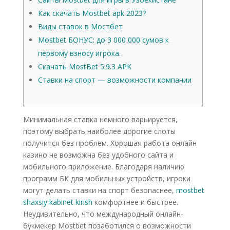
Как скачать Mostbet apk 2023?
Виды ставок в Мостбет
Mostbet БОНУС: до 3 000 000 сумов к
первому взносу игрока.
Скачать MostBet 5.9.3 APK
Ставки на спорт — возможности компании
Минимальная ставка немного варьируется,
поэтому выбрать наиболее дорогие слоты
получится без проблем. Хорошая работа онлайн
казино не возможна без удобного сайта и
мобильного приложение. Благодаря наличию
программ БК для мобильных устройств, игроки
могут делать ставки на спорт безопаснее,
mostbet
shaxsiy kabinet kirish
комфортнее и быстрее.
Неудивительно, что международный онлайн-
букмекер Mostbet позаботился о возможности