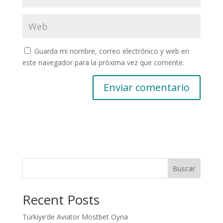
Guarda mi nombre, correo electrónico y web en
este navegador para la próxima vez que comente.
Buscar
Recent Posts
Türkiye’de Aviator Mostbet Oyna