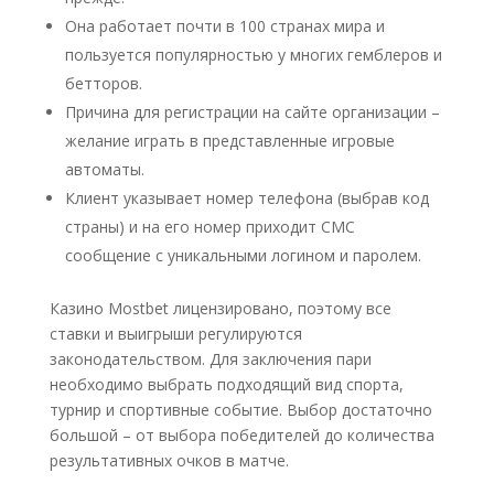
Она работает почти в 100 странах мира и
пользуется популярностью у многих гемблеров и
бетторов.
Причина для регистрации на сайте организации –
желание играть в представленные игровые
автоматы.
Клиент указывает номер телефона (выбрав код
страны) и на его номер приходит СМС
сообщение с уникальными логином и паролем.
Казино Mostbet лицензировано, поэтому все
ставки и выигрыши регулируются
законодательством. Для заключения пари
необходимо выбрать подходящий вид спорта,
турнир и спортивные событие. Выбор достаточно
большой – от выбора победителей до количества
результативных очков в матче.