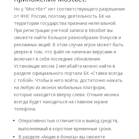
Но у “Мостбет” нет соответствующего разрешения
от ФНС России, поэтому деятельность БК на
территории государства признана нелегальной.
При регистрации учетной записи в Mostbet вы
сможете найти большое разнообразие бонусов и
рекламных акций. В этом случае игрок может быть
уверен в том, что файл не напичкан вирусами и
включает в себя последние обновления.
Установщик весом 2 мегабайта можно найти в
разделе официального портала БК «Ставки всегда
с тобой». Чтобы в него войти, достаточно нажать
на любую из иконок мобильных платформ,
которые находится вверху слева. Отныне иконка
всегда будет находиться на главном экране
телефона.
Оперативностью отличается и вывод средств,
выполняемый в короткие временные сроки.
В разделе «Акции и бонусы» вы сможете