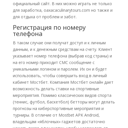
официальный сайт. В них можно играть не только
для заработка, oaxacaculinarytours.com но также и
для отдыха от проблем и забот.
Регистрация по номеру
телефона
В таком случае они получат доступ и к личным
данным, и к денежным средствам на счету. Клиент
указывает номер телефона (выбрав код страны) и
на его номер приходит СМС сообщение с
уникальными логином и паролем. Их он и будет
использовать, чтобы совершить вход в личный
кабинет Мостбет. Компания Мостбет онлайн дает
возможность делать ставки на спортивные
мероприятия. Помимо классических видов спорта
(теннис, футбол, баскетбол) бетторы могут делать
прогнозы на киберспортивные мероприятия и
турниры. В отличие от Mostbet APK Android,
владельцам «яблочных» гаджетов достаточно